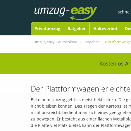
schnel
Open Navigation
Privatumzug
Ratgeber
Halteverbot
De
umzug-easy Deutschland
Ratgeber
Plattformwag
Kostenlos A
Der Plattformwagen erleicht
Bei einem Umzug geht es meist hektisch zu. Die ge
nicht bleiben können. Das Tragen der Kartons ist 
nicht ausreicht, bedient man sich eines geeigneten
zu bewegen. Er besteht aus einer flachen Metallpl
die Platte viel Platz bietet, kann der Plattformw