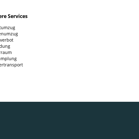
re Services
atumzug
enumzug
everbot
adung
rraum
ümplung
ertransport